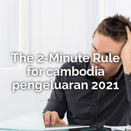
The 2-Minute Rule
for cambodia
pengeluaran 2021